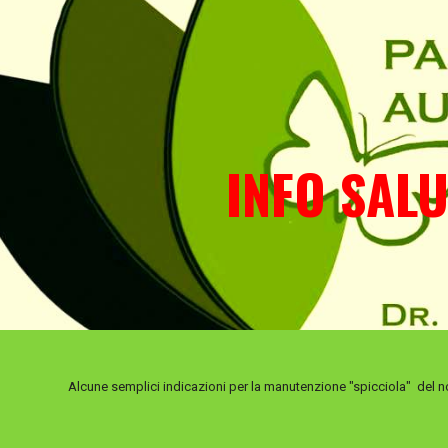
ip to main content
Skip to navigat
INFO SALUT
Alcune semplici indicazioni per la manutenzione "spicciola" del n