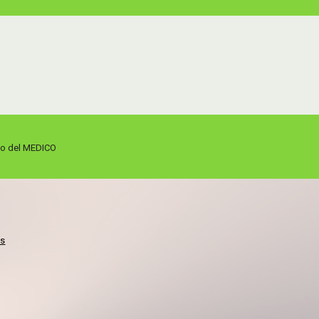
ato del MEDICO
is