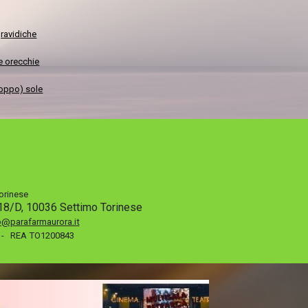
ravidiche
 orecchie
roppo) sole
orinese
i 18/D, 10036 Settimo Torinese
o@parafarmaurora.it
J - REA TO1200843