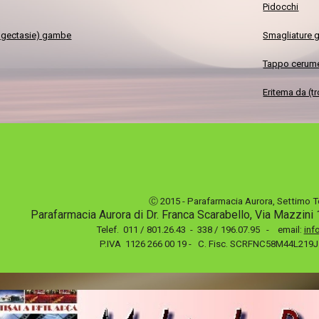
Pidocchi
eangectasie) gambe
Smagliature g
Tappo cerume
Eritema da (t
Ⓒ 2015 - Parafarmacia Aurora, Settimo T
Parafarmacia Aurora di Dr. Franca Scarabello, Via Mazzin
Telef. 011 / 801
.
26.43 - 338 / 196.07.95 - email:
inf
P.IVA 1126 266 00 19 - C. Fisc. SCRFNC58M44L219