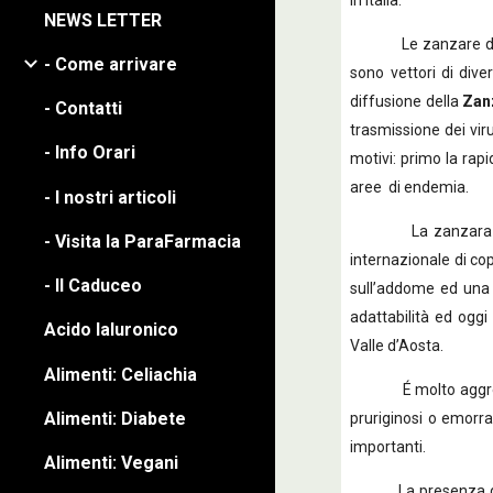
in Italia.
NEWS LETTER
Le zanzare della s
- Come arrivare
sono vettori di diver
diffusione della
Zan
- Contatti
trasmissione dei vir
- Info Orari
motivi: primo la rapi
aree di endemia.
- I nostri articoli
La zanzara tigre o
- Visita la ParaFarmacia
internazionale di cop
- Il Caduceo
sull’addome ed una s
adattabilità ed oggi
Acido Ialuronico
Valle d’Aosta.
Alimenti: Celiachia
É molto aggressiva,
Alimenti: Diabete
pruriginosi o emorra
importanti.
Alimenti: Vegani
La presenza di ques