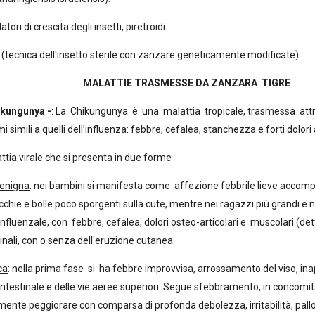
ri di crescita degli insetti, piretroidi.
tecnica dell'insetto sterile con zanzare geneticamente modificate)
MALATTIE TRASMESSE DA ZANZARA TIGRE
ikungunya -
: La Chikungunya è una malattia tropicale, trasmessa att
i simili a quelli dell’influenza: febbre, cefalea, stanchezza e forti dolori a
tia virale che si presenta in due forme
benigna
: nei bambini si manifesta come affezione febbrile lieve acco
hie e bolle poco sporgenti sulla cute, mentre nei ragazzi più grandi e
-influenzale, con febbre, cefalea, dolori osteo-articolari e muscolari 
inali, con o senza dell'eruzione cutanea.
ca
: nella prima fase si ha febbre improvvisa, arrossamento del viso, inap
intestinale e delle vie aeree superiori. Segue sfebbramento, in concomit
nte peggiorare con comparsa di profonda debolezza, irritabilità, pallor