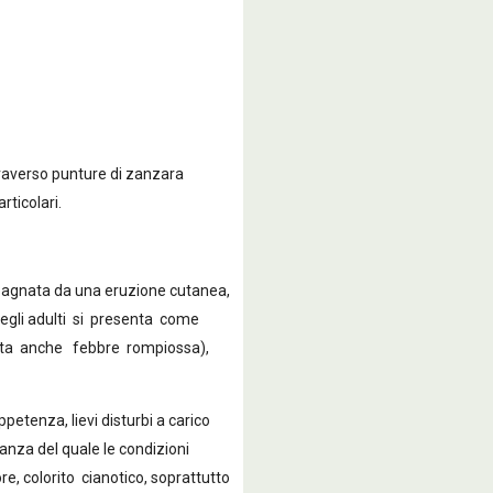
raverso punture di zanzara
rticolari.
mpagnata da una eruzione cutanea,
 negli adulti si presenta come
(detta anche febbre rompiossa),
petenza, lievi disturbi a carico
anza del quale le condizioni
e, colorito cianotico, soprattutto