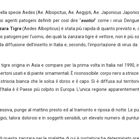
pecie Aedes (Ae. Albopictus, Ae. Aegypti, Ae. Japonicus Japonicus
si agenti patogeni definiti per così dire "
esotici
" come i virus Dengue 
zara Tigre
(Aedes Albopticus) è stata più rapida di quanto previsto e, co
us patogeni per l'uomo, dei quali la zanzara tigre è vettore, non è più 
da diffusione dell'insetto in Italia e, secondo, l'importazione di virus da
rigina in Asia e compare per la prima volta in Italia nel 1990, i
ertoni usati e di piante ornamentali. È riconoscibile: corpo nero a stris
triscia bianca che le solca il dorso e il capo. Si è diffusa sul territo
 l’Italia è il Paese più colpito in Europa. L'unica regione apparentem
 punge al mattino presto ed al tramonto e riposa di notte. Le punt
gici, talora dolorosi e in soggetti sensibili, un elevato numero di punt
ta zanzara per le malattie di cui è portatrice ha determinato pre