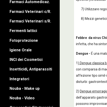
Farmaci Automedicaz.
7) Utilizzare regolato
Farmaci Veterinari c/R.
8) Mezzi genetici (
Farmaci Veterinari s/R.
Fermenti lattici
Febbre da virus Ch
Fotoprotezione
infetta, che ha sintom
Igiene Orale
Dengue -
É una malat
INCI dei Cosmetici
1
) Dengue classica 
Insetticidi, Antiparassiti
con comparsa di macc
affezione tipo simil
Integratori
disturbi gastrointest
Nouba - Make up
2)
Dengue emorragi
dell'apparato gastro
Nouba - Video
possono improvvisame