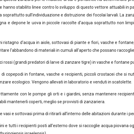
e hanno stabilito linee contro lo sviluppo di questo vettore attuabili in p
ra soprattutto sull’individuazione e distruzione dei focolai larvali. La zan
gna e depone le uova in piccole raccolte d’acqua soprattutto non limpi
stagno d'acqua in aiole, sottovasi di piante e fiori, vasche e fontane
evitare l'abbandono di materiali in cumuli all'aperto che possano raccogl
rossi (grandi predatori di larve di zanzare tigre) in vasche e fontane p
copepodi in fontane, vasche e recipienti, piccoli crostacei che si nut
are ecologico. Vengono allevati in laboratorio e venduti in scatolette.
amente con le pompe gli orti e i giardini, senza mantenere recipienti
ili mantenerli coperti, meglio se provvisti di zanzariera.
asi e sottovasi prima di ritirarli all’interno delle abitazioni durante i pe
 e tutti i recipienti posti all’esterno dove si raccoglie acqua piovana ogn
 thuringiensis israelensis).