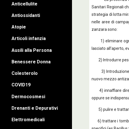
Anticellulite
Sanitari Regionali ch
strategia di lotta mi
Antiossidanti
nelle aree di campa
Atopie
zanzara sono:
Articoli infanzia
1) eliminare ogni ri
lasciato all’aperto, 
Ausili alla Persona
2) Introdurre pesci 
Benessere Donna
3) Introduzione di 
Colesterolo
nuovo mezzo antizanz
COVID19
4) innaffiare dirett
Dermocosmesi
oppure se indispensab
Drenanti e Depurativi
5) pulire e trattare v
Elettromedicali
6) trattare i tombini
specifici (es Bacillus