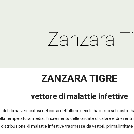
ip to main content
Skip to navigat
Zanzara T
ZANZARA TIGRE
vettore di malattie infettive
lima verificatosi nel corso dell'ultimo secolo ha inciso sul nostro habi
lla temperatura media, l'incremento delle ondate di calore e di eventi m
ta distribuzione di malattie infettive trasmesse da vettori, prima limit