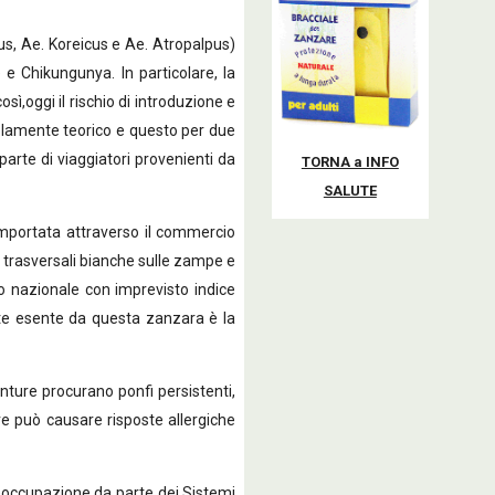
, Ae. Koreicus e Ae. Atropalpus)
e Chikungunya. In particolare, la
sì,oggi il rischio di introduzione e
solamente teorico e questo per due
 parte di viaggiatori provenienti da
TORNA a INFO
SALUTE
mportata attraverso il commercio
ce trasversali bianche sulle zampe e
rio nazionale con imprevisto indice
ente esente da questa zanzara è la
ure procurano ponfi persistenti,
ure può causare risposte allergiche
occupazione da parte dei Sistemi