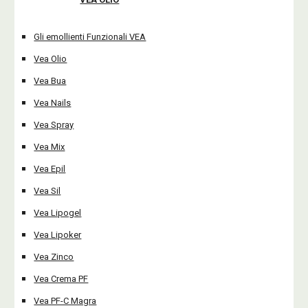
Gli emollienti Funzionali VEA
Vea Olio
Vea Bua
Vea Nails
Vea Spray
Vea Mix
Vea Epil
Vea Sil
Vea Lipogel
Vea Lipoker
Vea Zinco
Vea Crema PF
Vea PF-C Magra