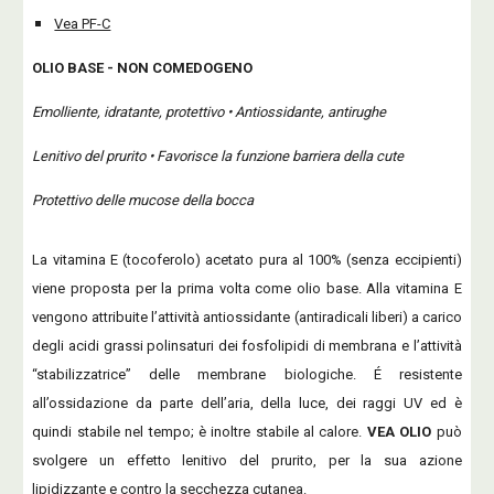
Vea PF-C
OLIO BASE - NON COMEDOGENO
Emolliente, idratante, protettivo • Antiossidante, antirughe
Lenitivo del prurito • Favorisce la funzione barriera della cute
Protettivo delle mucose della bocca
La vitamina E (tocoferolo) acetato pura al 100% (senza eccipienti)
viene proposta per la prima volta come olio base. Alla vitamina E
vengono attribuite l’attività antiossidante (antiradicali liberi) a carico
degli acidi grassi polinsaturi dei fosfolipidi di membrana e l’attività
“stabilizzatrice” delle membrane biologiche. É resistente
all’ossidazione da parte dell’aria, della luce, dei raggi UV ed è
quindi stabile nel tempo; è inoltre stabile al calore.
VEA OLIO
può
svolgere un effetto lenitivo del prurito, per la sua azione
lipidizzante e contro la secchezza cutanea.