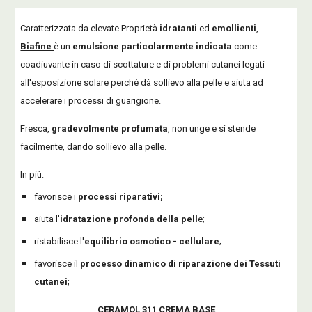
Caratterizzata da elevate Proprietà
idratanti
ed
emollienti
,
Biafine
è un
emulsione particolarmente indicata
come
coadiuvante in caso di scottature e di problemi cutanei legati
all'esposizione solare perché dà sollievo alla pelle e aiuta ad
accelerare i processi di guarigione.
Fresca,
gradevolmente profumata
, non unge e si stende
facilmente, dando sollievo alla pelle.
In più:
favorisce i
processi riparativi;
aiuta l'
idratazione profonda della pell
e;
ristabilisce l'
equilibrio osmotico - cellulare
;
favorisce il
processo dinamico di riparazione dei Tessuti
cutanei
;
CERAMOL 311 CREMA BASE