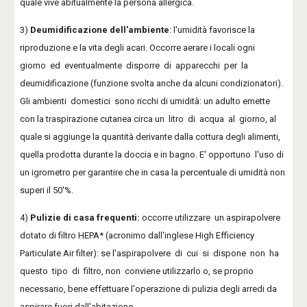
quale vive abitualmente la persona allergica.
3)
Deumidificazione dell'ambiente
: l'umidità favorisce la
riproduzione e la vita degli acari. Occorre aerare i locali ogni
giorno ed eventualmente disporre di apparecchi per la
deumidificazione (funzione svolta anche da alcuni condizionatori).
Gli ambienti domestici sono ricchi di umidità: un adulto emette
con la traspirazione cutanea circa un litro di acqua al giorno, al
quale si aggiunge la quantità derivante dalla cottura degli alimenti,
quella prodotta durante la doccia e in bagno. E' opportuno l'uso di
un igrometro per garantire che in casa la percentuale di umidità non
superi il 50'%.
4)
Pulizie di casa frequenti:
occorre utilizzare un aspirapolvere
dotato di filtro HEPA* (acronimo dall'inglese High Efficiency
Particulate Air filter): se l'aspirapolvere di cui si dispone non ha
questo tipo di filtro, non conviene utilizzarlo o, se proprio
necessario, bene effettuare l'operazione di pulizia degli arredi da
aspirare fuori dall'abitazione.