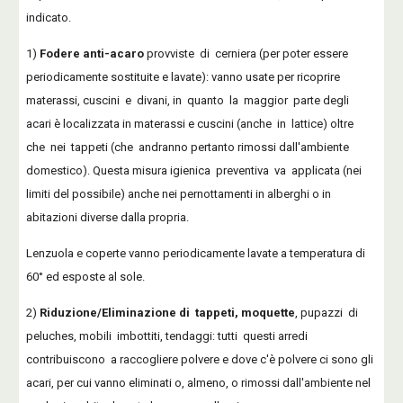
indicato.
1)
Fodere anti-acaro
provviste di cerniera (per poter essere
periodicamente sostituite e lavate): vanno usate per ricoprire
materassi, cuscini e divani, in quanto la maggior parte degli
acari è localizzata in materassi e cuscini (anche in lattice) oltre
che nei tappeti (che andranno pertanto rimossi dall'ambiente
domestico). Questa misura igienica preventiva va applicata (nei
limiti del possibile) anche nei pernottamenti in alberghi o in
abitazioni diverse dalla propria.
Lenzuola e coperte vanno periodicamente lavate a temperatura di
60° ed esposte al sole.
2)
Riduzione/Eliminazione di tappeti, moquette
, pupazzi di
peluches, mobili imbottiti, tendaggi: tutti questi arredi
contribuiscono a raccogliere polvere e dove c'è polvere ci sono gli
acari, per cui vanno eliminati o, almeno, o rimossi dall'ambiente nel