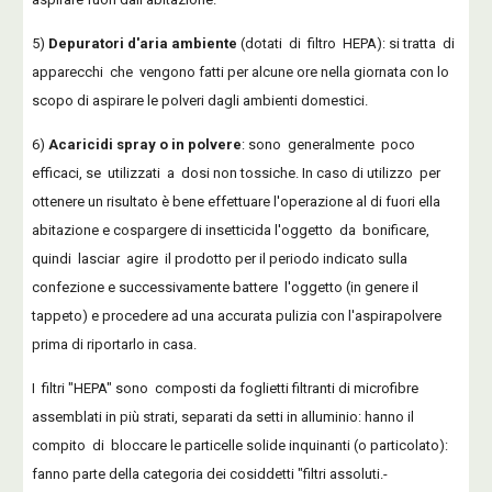
5)
Depuratori d'aria ambiente
(dotati di filtro HEPA): si tratta di
apparecchi che vengono fatti per alcune ore nella giornata con lo
scopo di aspirare le polveri dagli ambienti domestici.
6)
Acaricidi spray o in polvere
: sono generalmente poco
efficaci, se utilizzati a dosi non tossiche. In caso di utilizzo per
ottenere un risultato è bene effettuare l'operazione al di fuori ella
abitazione e cospargere di insetticida l'oggetto da bonificare,
quindi lasciar agire il prodotto per il periodo indicato sulla
confezione e successivamente battere l'oggetto (in genere il
tappeto) e procedere ad una accurata pulizia con l'aspirapolvere
prima di riportarlo in casa.
I filtri "HEPA" sono composti da foglietti filtranti di microfibre
assemblati in più strati, separati da setti in alluminio: hanno il
compito di bloccare le particelle solide inquinanti (o particolato):
fanno parte della categoria dei cosiddetti "filtri assoluti.-