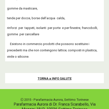
gomme da masticare,
tende per docce, borse dell’acqua calda,
rinforzi per tappeti, isolanti per porte e per finestre, francobolli,
gomme per cancellare
Esistono in commercio prodotti che possono sostituire i
precedenti ma che non contengono lattice; composti in plastica,
vinile o silicone.
TORNA a INFO SALUTE
Ⓒ 2015 - Parafarmacia Aurora, Settimo Torinese
Parafarmacia Aurora di Dr. Franca Scarabello, Via