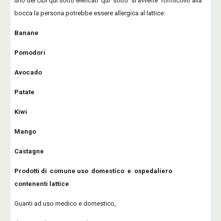
uno dei cibi qui sotto elencati qui sotto si avverte formicolio alla
bocca la persona potrebbe essere allergica al lattice:
Banane
Pomodori
Avocado
Patate
Kiwi
Mango
Castagne
Prodotti di comune uso domestico e ospedaliero
contenenti lattice
Guanti ad uso medico e domestico,