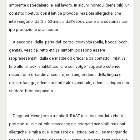
ambiente ospedaliero e sul lavoro. In alcuni individui (sensibili) un
contatto ripetuto con il lattice provoca reazioni allergiche; che
intervengono da 2 a 60 minuti dall’esposizione alla sostanza con
iperproduzione di anticorpi.
A seconda della parte del corpo coinvolta (pelle, bocca, occhi,
genitali, vescica, retto etc.) i sintomi possono essere
rappresesentati dalla dermatite od orticaria da contatto irritativa
fino allo shock anafilattico che coinvolge l’apparato cutaneo,
respiratorio e cardiovascolare, con angioedema della lingua e
dell’orofaringe, edema periorbitale e periorale, edema laringeo con
stridore. broncospasmo
Diagnosi: viene posta tramite il RAST test. Va ricordato che le
proteine di alcuni cibi scatenano nei soggetti sensibili reazioni
allergiche simili a quelle causate dal lattice, per cui se mangiando